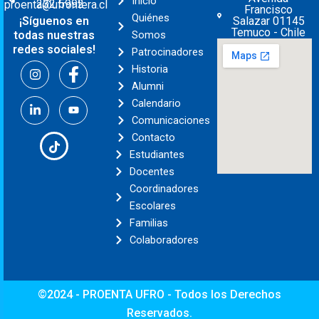
Inicio
232 5992
proenta@ufrontera.cl
Francisco
Quiénes
Salazar 01145
¡Síguenos en
Temuco - Chile
Somos
todas nuestras
redes sociales!
Patrocinadores
Historia
Alumni
Calendario
Comunicaciones
Contacto
Estudiantes
Docentes
Coordinadores
Escolares
Familias
Colaboradores
©2024 - PROENTA UFRO - Todos los Derechos
Reservados.